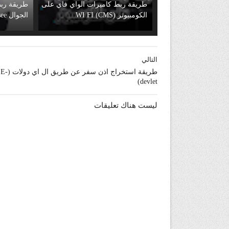
طريقة ربط كاميرات الواي فاي على
طريقة ربط
الكومبيوتر (WI FI (CMS
الجوال yoosee
التالي
طريقة استخراج اذن سفر عن طريق ال اي دولات (E-
devlet)
ليست هناك تعليقات