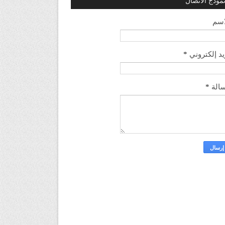
موذج الاتصال
اسم
يد إلكتروني
*
الة
*