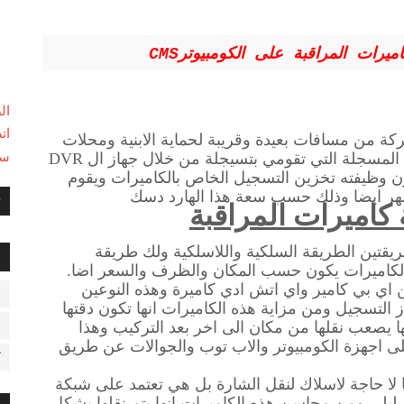
ميرات المراقبة على الكومبيوتر
ال
ات
كة من مسافات بعيدة وقريبة لحماية الابنية ومحلات
سي
التجارية ومالمعامل عن طريق الفيديوهات المسجلة التي تقومي بتسيجلة من خلال جهاز ال DVR
وظيفته تخزين التسجيل الخاص بالكاميرات ويقوم
اشهر ايضا وذلك حسب سعة هذا الهارد دسك
ت
 كاميرات المراقبة
طريقتين الطريقة السلكية واللاسلكية ولك طريقة
ا
لكاميرات يكون حسب المكان والظرف والسعر اضا.
 اي بي كامير واي اتش ادي كاميرة وهذه النوعين
ا
 التسجيل ومن مزاية هذه الكاميرات انها تكون دقتها
ها يصعب نقلها من مكان الى اخر بعد التركيب وهذا
ب
لى اجهزة الكومبيوتر والاب توب والجوالات عن طريق
ك
ا لا حاجة لاسلاك لنقل الشارة بل هي تعتمد على شبكة
ليلي ومن محاسن هذه الكاميرات انها يتم نقلها بشكل