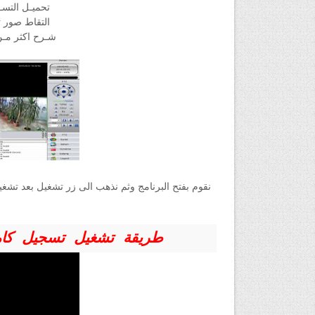
تحميـل التسـج
التقاط صور ثا
شـرح اكثر مـن
نقوم بفتح البرنامج وثم نذهب الى زر تشغيل بعد تشغ
CMSطريقة تشغيل تسجيل كام