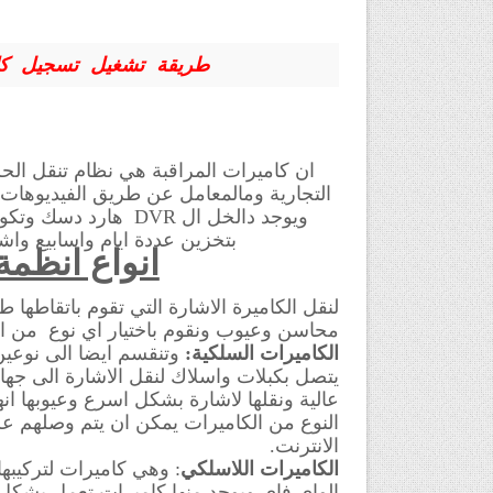
CMSطريقة تشغيل تسجيل كا
ان كاميرات المراقبة هي نظام تنقل الحر
ويوجد دالخل ال
DVR
هارد دسك وتكون 
بتخزين عددة ايام واسابيع و
انواع انظمة
لنقل الكاميرة الاشارة التي تقوم باتقاطها 
محاسن وعيوب ونقوم باختيار اي نوع من ا
الكاميرات السلكية:
وتنقسم ايضا الى نوعين
يتصل بكبلات واسلاك لنقل الاشارة الى جهاز
عالية ونقلها لاشارة بشكل اسرع وعيوبها ان
النوع من الكاميرات يمكن ان يتم وصلهم ع
الانترنت.
الكاميرات اللاسلكي
: وهي كاميرات لتركيبه
الواي فاي ويوجد منها كاميرات تعمل بشكل 